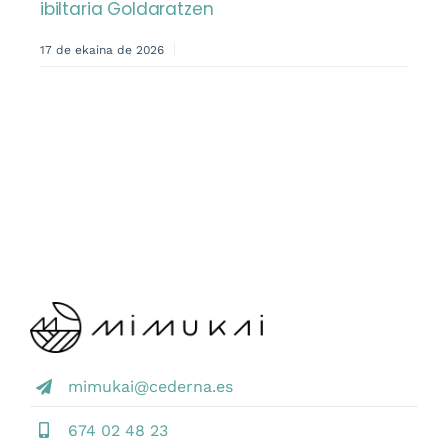
ibiltaria Goldaratzen
17 de ekaina de 2026
mimukai@cederna.es
674 02 48 23