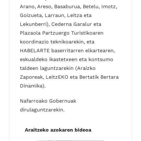
Arano, Areso, Basaburua, Betelu, Imotz,
Goizueta, Larraun, Leitza eta
Lekunberri), Cederna Garalur eta
Plazaola Partzuergo Turistikoaren
koordinazio teknikoarekin, eta
HABELARTE baserritarren elkartearen,
eskualdeko ikastetxeen eta kontsumo
taldeen laguntzarekin (Araizko
Zaporeak, LeitzEKO eta Bertatik Bertara
Dinamika).
Nafarroako Gobernuak
dirulaguntzarekin.
Araitzeko azokaren bideoa