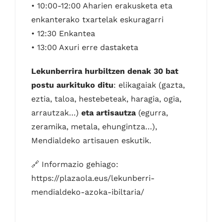
• 10:00-12:00 Aharien erakusketa eta
enkanterako txartelak eskuragarri
• 12:30 Enkantea
• 13:00 Axuri erre dastaketa
Lekunberrira hurbiltzen denak 30 bat
postu aurkituko ditu
: elikagaiak (gazta,
eztia, taloa, hestebeteak, haragia, ogia,
arrautzak…)
eta artisautza
(egurra,
zeramika, metala, ehungintza…),
Mendialdeko artisauen eskutik.
🔗 Informazio gehiago:
https://plazaola.eus/lekunberri-
mendialdeko-azoka-ibiltaria/