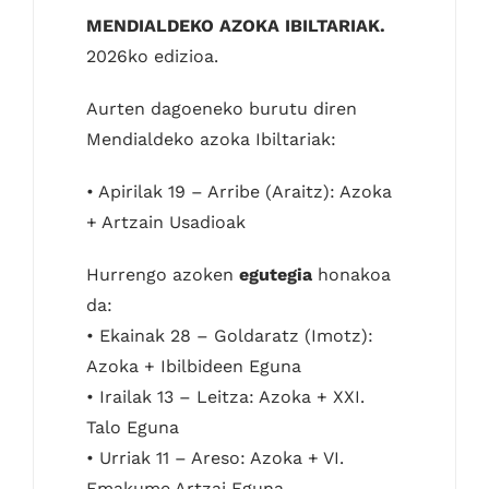
MENDIALDEKO AZOKA IBILTARIAK.
2026ko edizioa.
Aurten dagoeneko burutu diren
Mendialdeko azoka Ibiltariak:
• Apirilak 19 – Arribe (Araitz): Azoka
+ Artzain Usadioak
Hurrengo azoken
egutegia
honakoa
da:
• Ekainak 28 – Goldaratz (Imotz):
Azoka + Ibilbideen Eguna
• Irailak 13 – Leitza: Azoka + XXI.
Talo Eguna
• Urriak 11 – Areso: Azoka + VI.
Emakume Artzai Eguna