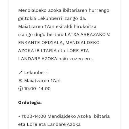
Mendialdeko azoka ibiltariaren hurrengo
geltokia Lekunberri izango da.
Maiatzaren 17an ekitaldi hirukoitza
izango dugu bertan: LATXA ARRAZAKO V.
ENKANTE OFIZIALA, MENDIALDEKO
AZOKA IBILTARIA eta LORE ETA
LANDARE AZOKA hain zuzen ere.
📍 Lekunberri
📅 Maiatzaren 17an
🕥 10:00–14:00
Ordutegia
:
• 11:00-14:00 Mendialdeko Azoka Ibiltaria
eta Lore eta Landare Azoka