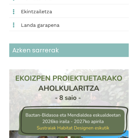
Ekintzailetza
Landa garapena
Azken sarrerak