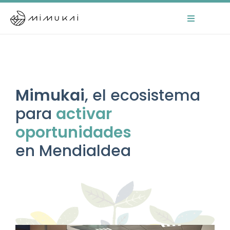
Skip
to
Toggle
Navigation
content
Home
Mimukai
Mimukai
, el ecosistema
para
activar
El Centro
oportunidades
La Comunidad
en Mendialdea
Áreas de Trabajo
Actualidad