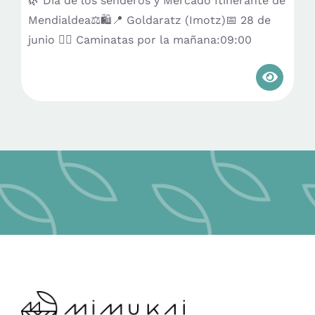
🌿 Día de los senderos y Mercado Itinerante de
Mendialdea⚖️🛍️📍 Goldaratz (Imotz)📅 28 de
junio 🚶‍♀️ Caminatas por la mañana:09:00