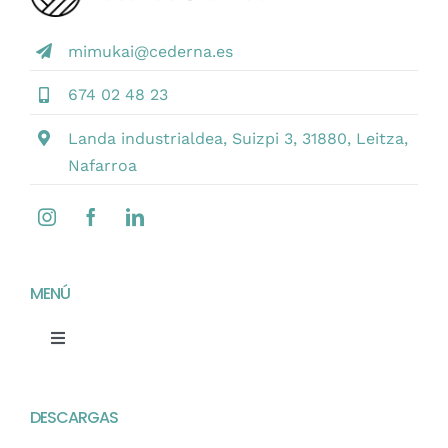
mimukai@cederna.es
674 02 48 23
Landa industrialdea, Suizpi 3, 31880, Leitza,
Nafarroa
MENÚ
Toggle
Navigation
Home
DESCARGAS