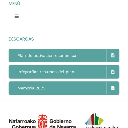
MENÚ
Toggle
Navigation
Home
DESCARGAS
Mimukai
Plan de activación económica
El Centro
Infografías resumen del plan
La Comunidad
Memoria 2025
Áreas de Trabajo
Actualidad