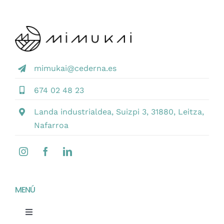
mimukai@cederna.es
674 02 48 23
Landa industrialdea, Suizpi 3, 31880, Leitza,
Nafarroa
MENÚ
Toggle