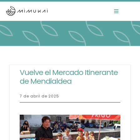
Skip
to
Toggle
Navigation
content
Home
Mimukai
El Centro
Vuelve el Mercado Itinerante
de Mendialdea
La Comunidad
7 de abril de 2025
Áreas de Trabajo
Actualidad