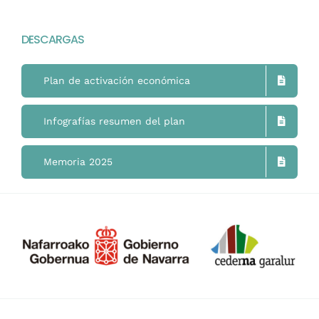
Navigation
Home
DESCARGAS
Mimukai
Plan de activación económica
El Centro
Infografías resumen del plan
La Comunidad
Memoria 2025
Áreas de Trabajo
Actualidad
Contacto