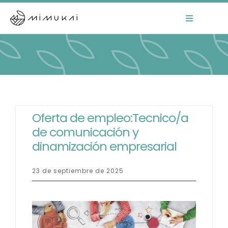
Skip
to
Toggle
Navigation
content
Home
Mimukai
El Centro
Oferta de empleo:Tecnico/a
de comunicación y
La Comunidad
dinamización empresarial
Áreas de Trabajo
23 de septiembre de 2025
Actualidad