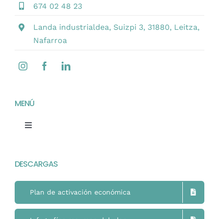
674 02 48 23
Landa industrialdea, Suizpi 3, 31880, Leitza,
Nafarroa
MENÚ
Toggle
Navigation
Home
DESCARGAS
Mimukai
Plan de activación económica
El Centro