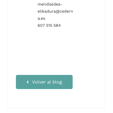
mendialdea-
elikadura@cedern
a.es
607 515 584
Volver al blog