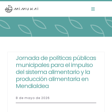
Skip
to
Toggle
Navigation
content
Home
Mimukai
El Centro
Jornada de políticas públicas
municipales para el impulso
La Comunidad
del sistema alimentario y la
producción alimentaria en
Áreas de Trabajo
Mendialdea
Actualidad
8 de mayo de 2026