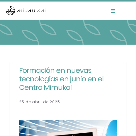
Skip
to
Toggle
Navigation
content
Home
Mimukai
El Centro
Formación en nuevas
tecnologías en junio en el
La Comunidad
Centro Mimukai
Áreas de Trabajo
25 de abril de 2025
Actualidad