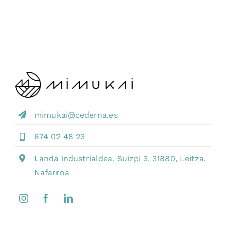
mimukai@cederna.es
674 02 48 23
Landa industrialdea, Suizpi 3, 31880, Leitza,
Nafarroa