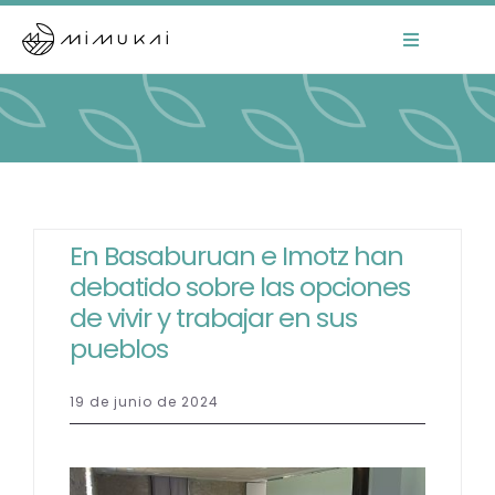
Skip
to
Toggle
Navigation
content
Home
Mimukai
El Centro
En Basaburuan e Imotz han
debatido sobre las opciones
La Comunidad
de vivir y trabajar en sus
pueblos
Áreas de Trabajo
19 de junio de 2024
Actualidad