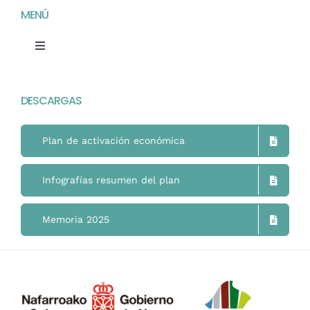
MENÚ
Toggle
Navigation
Home
DESCARGAS
Mimukai
Plan de activación económica
El Centro
Infografías resumen del plan
La Comunidad
Memoria 2025
Áreas de Trabajo