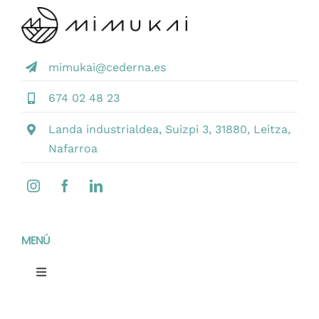
mimukai@cederna.es
674 02 48 23
Landa industrialdea, Suizpi 3, 31880, Leitza,
Nafarroa
MENÚ
Toggle
Navigation
Home