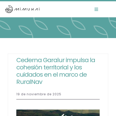
Skip
to
Toggle
Navigation
content
Home
Mimukai
El Centro
Cederna Garalur impulsa la
cohesión territorial y los
La Comunidad
cuidados en el marco de
RuralNav
Áreas de Trabajo
19 de noviembre de 2025
Actualidad