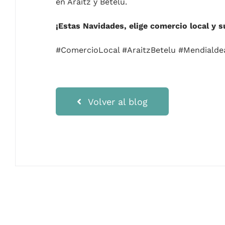
en Araitz y Betelu.
¡Estas Navidades, elige comercio local y s
#ComercioLocal #AraitzBetelu #Mendialde
Volver al blog