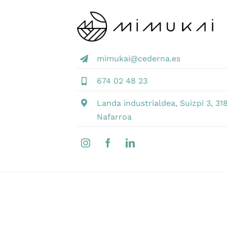
mimukai@cederna.es
674 02 48 23
Landa industrialdea, Suizpi 3, 318
Nafarroa