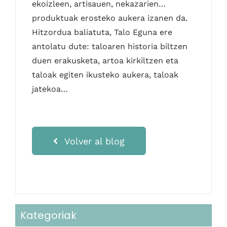
ekoizleen, artisauen, nekazarien…
produktuak erosteko aukera izanen da.
Hitzordua baliatuta, Talo Eguna ere
antolatu dute: taloaren historia biltzen
duen erakusketa, artoa kirkiltzen eta
taloak egiten ikusteko aukera, taloak
jatekoa…
Volver al blog
Kategoriak