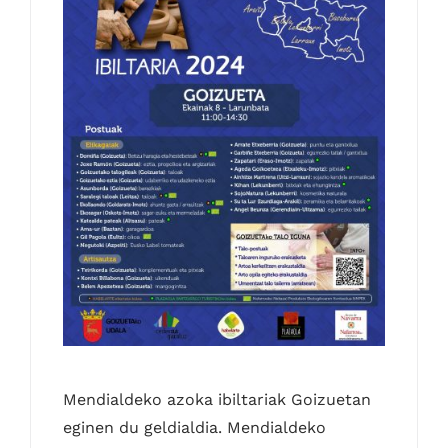
Kontaktua
Euskara
Mendialdeko azoka ibiltariak Goizuetan
eginen du geldialdia. Mendialdeko