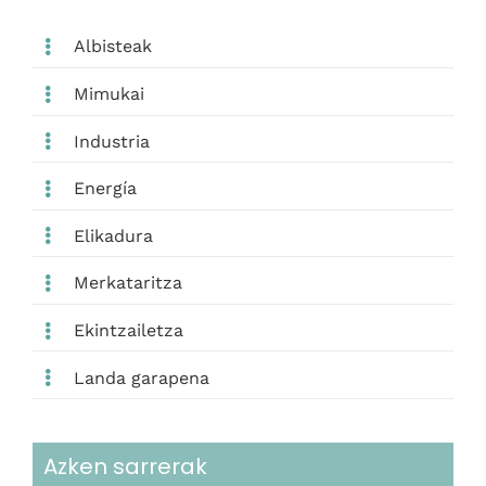
Albisteak
Mimukai
Industria
Energía
Elikadura
Merkataritza
Ekintzailetza
Landa garapena
Azken sarrerak