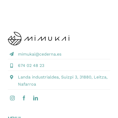
mimukai@cederna.es
674 02 48 23
Landa industrialdea, Suizpi 3, 31880, Leitza,
Nafarroa