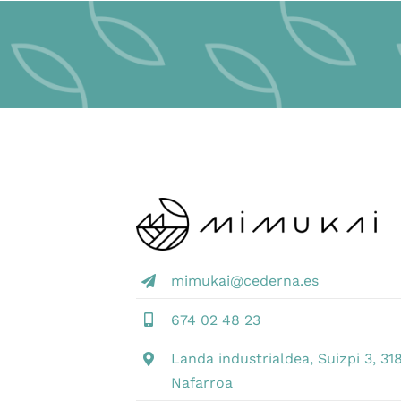
mimukai@cederna.es
674 02 48 23
Landa industrialdea, Suizpi 3, 318
Nafarroa