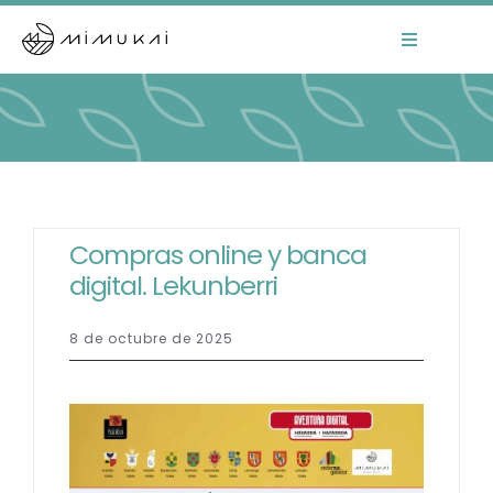
Skip
to
Toggle
Navigation
content
Home
Mimukai
El Centro
Compras online y banca
digital. Lekunberri
La Comunidad
8 de octubre de 2025
Áreas de Trabajo
Actualidad