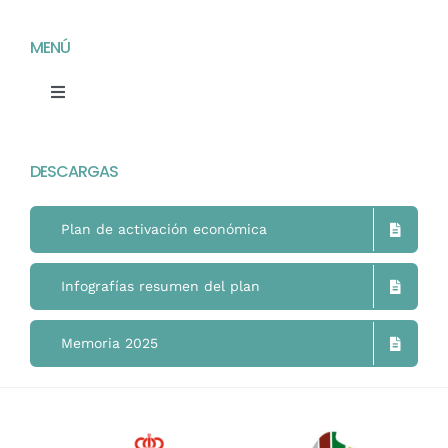
MENÚ
Toggle
Navigation
Home
DESCARGAS
Mimukai
Plan de activación económica
El Centro
Infografías resumen del plan
La Comunidad
Memoria 2025
Áreas de Trabajo