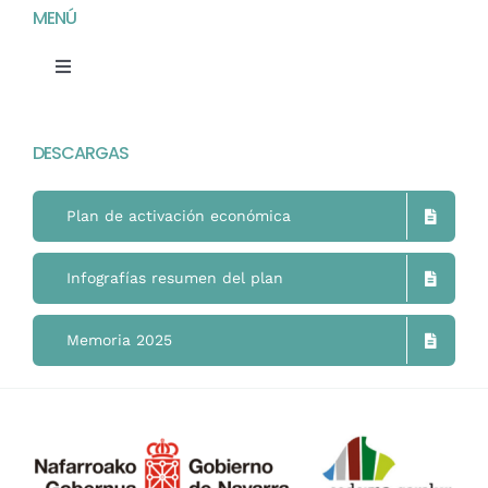
MENÚ
Toggle
Navigation
Home
DESCARGAS
Mimukai
Plan de activación económica
El Centro
Infografías resumen del plan
La Comunidad
Memoria 2025
Áreas de Trabajo
Actualidad