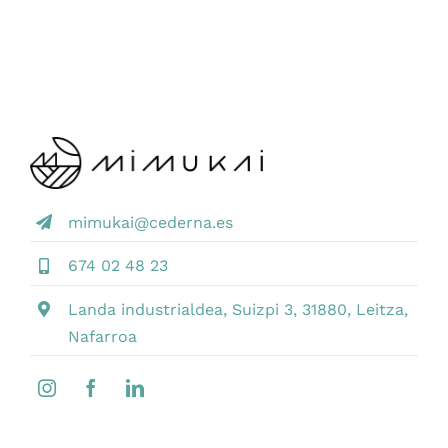
mimukai@cederna.es
674 02 48 23
Landa industrialdea, Suizpi 3, 31880, Leitza,
Nafarroa