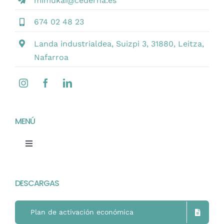
mimukai@cederna.es
Contacto
674 02 48 23
Castellano
Landa industrialdea, Suizpi 3, 31880, Leitza,
Nafarroa
MENÚ
Toggle
Navigation
Home
DESCARGAS
Mimukai
Plan de activación económica