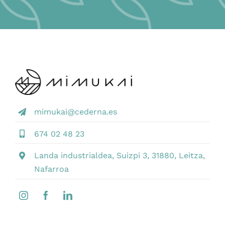
mimukai@cederna.es
674 02 48 23
Landa industrialdea, Suizpi 3, 31880, Leitza,
Nafarroa