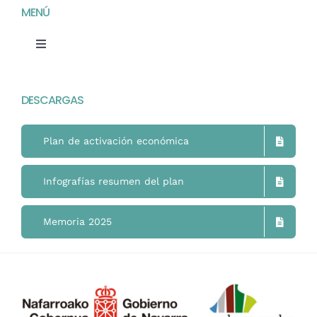
MENÚ
Toggle
Navigation
Home
DESCARGAS
Mimukai
Plan de activación económica
El Centro
Infografías resumen del plan
La Comunidad
Memoria 2025
Áreas de Trabajo
Actualidad