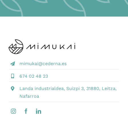
mimukai@cederna.es
674 02 48 23
Landa industrialdea, Suizpi 3, 31880, Leitza,
Nafarroa