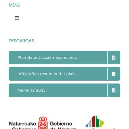
MENÚ
Toggle
Navigation
Home
DESCARGAS
Mimukai
Plan de activación económica
El Centro
Infografías resumen del plan
La Comunidad
Memoria 2025
Áreas de Trabajo
Actualidad