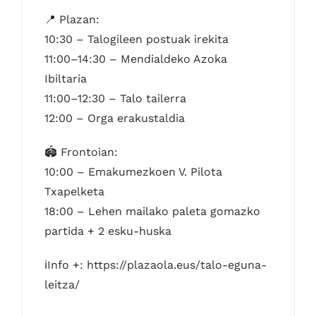
📍 Plazan:
10:30 – Talogileen postuak irekita
11:00–14:30 – Mendialdeko Azoka
Ibiltaria
11:00–12:30 – Talo tailerra
12:00 – Orga erakustaldia
🏟 Frontoian:
10:00 – Emakumezkoen V. Pilota
Txapelketa
18:00 – Lehen mailako paleta gomazko
partida + 2 esku-huska
ℹInfo +: https://plazaola.eus/talo-eguna-
leitza/