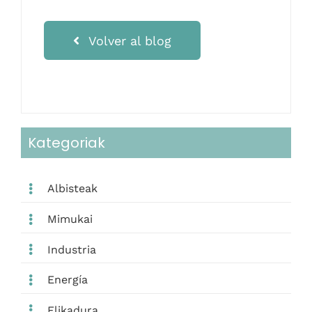
Volver al blog
Kategoriak
Albisteak
Mimukai
Industria
Energía
Elikadura