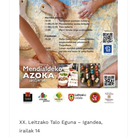
Kontaktua
Euskara
XX. Leitzako Talo Eguna – Igandea,
irailak 14