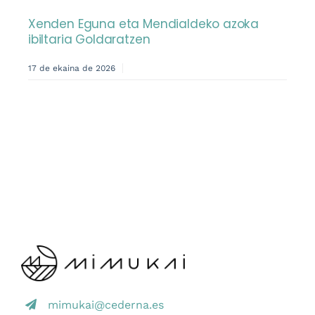
Xenden Eguna eta Mendialdeko azoka
ibiltaria Goldaratzen
17 de ekaina de 2026
mimukai@cederna.es