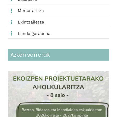
Merkataritza
Ekintzailetza
Landa garapena
Azken sarrerak