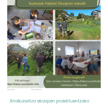
Aholkularitza ekoizpen proiektuentzako