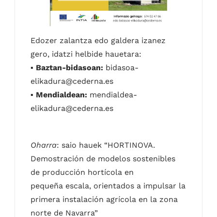
Edozer zalantza edo galdera izanez
gero, idatzi helbide hauetara:
▪
Baztan-bidasoan:
bidasoa-
elikadura@cederna.es
▪
Mendialdean:
mendialdea-
elikadura@cederna.es
Oharra
: saio hauek “HORTINOVA.
Demostración de modelos sostenibles
de producción hortícola en
pequeña escala, orientados a impulsar la
primera instalación agrícola en la zona
norte de Navarra”