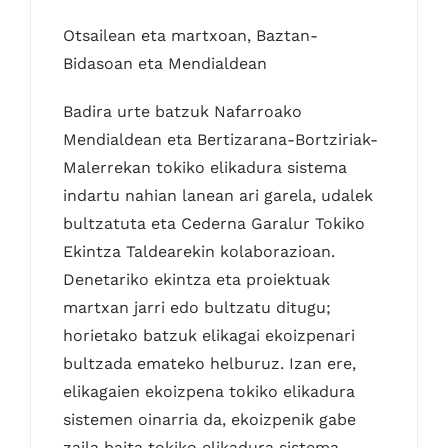
Otsailean eta martxoan, Baztan-
Bidasoan eta Mendialdean
Badira urte batzuk Nafarroako
Mendialdean eta Bertizarana-Bortziriak-
Malerrekan tokiko elikadura sistema
indartu nahian lanean ari garela, udalek
bultzatuta eta Cederna Garalur Tokiko
Ekintza Taldearekin kolaborazioan.
Denetariko ekintza eta proiektuak
martxan jarri edo bultzatu ditugu;
horietako batzuk elikagai ekoizpenari
bultzada emateko helburuz. Izan ere,
elikagaien ekoizpena tokiko elikadura
sistemen oinarria da, ekoizpenik gabe
zaila baita tokiko elikadura sistema