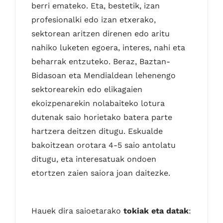
berri emateko. Eta, bestetik, izan
profesionalki edo izan etxerako,
sektorean aritzen direnen edo aritu
nahiko luketen egoera, interes, nahi eta
beharrak entzuteko. Beraz, Baztan-
Bidasoan eta Mendialdean lehenengo
sektorearekin edo elikagaien
ekoizpenarekin nolabaiteko lotura
dutenak saio horietako batera parte
hartzera deitzen ditugu. Eskualde
bakoitzean orotara 4-5 saio antolatu
ditugu, eta interesatuak ondoen
etortzen zaien saiora joan daitezke.
Hauek dira saioetarako
tokiak eta datak
: