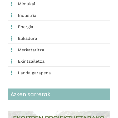
Mimukai
Industria
Energía
Elikadura
Merkataritza
Ekintzailetza
Landa garapena
Azken sarrerak