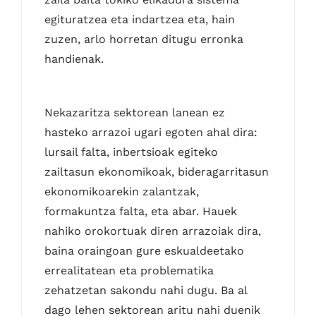
egituratzea eta indartzea eta, hain
zuzen, arlo horretan ditugu erronka
handienak.
Nekazaritza sektorean lanean ez
hasteko arrazoi ugari egoten ahal dira:
lursail falta, inbertsioak egiteko
zailtasun ekonomikoak, bideragarritasun
ekonomikoarekin zalantzak,
formakuntza falta, eta abar. Hauek
nahiko orokortuak diren arrazoiak dira,
baina oraingoan gure eskualdeetako
errealitatean eta problematika
zehatzetan sakondu nahi dugu. Ba al
dago lehen sektorean aritu nahi duenik