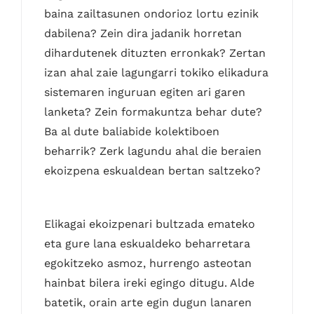
baina zailtasunen ondorioz lortu ezinik
dabilena? Zein dira jadanik horretan
dihardutenek dituzten erronkak? Zertan
izan ahal zaie lagungarri tokiko elikadura
sistemaren inguruan egiten ari garen
lanketa? Zein formakuntza behar dute?
Ba al dute baliabide kolektiboen
beharrik? Zerk lagundu ahal die beraien
ekoizpena eskualdean bertan saltzeko?
Elikagai ekoizpenari bultzada emateko
eta gure lana eskualdeko beharretara
egokitzeko asmoz, hurrengo asteotan
hainbat bilera ireki egingo ditugu. Alde
batetik, orain arte egin dugun lanaren