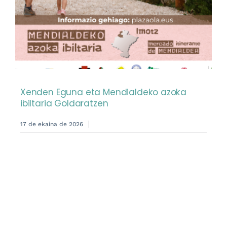
Xenden Eguna eta Mendialdeko azoka
ibiltaria Goldaratzen
17 de ekaina de 2026