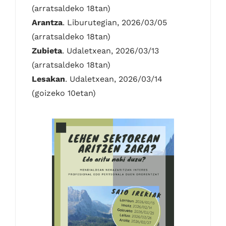
(arratsaldeko 18tan)
Arantza
. Liburutegian, 2026/03/05
(arratsaldeko 18tan)
Zubieta
. Udaletxean, 2026/03/13
(arratsaldeko 18tan)
Lesakan
. Udaletxean, 2026/03/14
(goizeko 10etan)