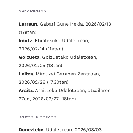
Mendialdean
Larraun
. Gabari Gune Irekia, 2026/02/13
(17etan)
Imotz
. Etxalekuko Udaletxean,
2026/02/14 (11etan)
Goizueta
. Goizuetako Udaletxean,
2026/02/25 (18tan)
Leitza
. Mimukai Garapen Zentroan,
2026/02/26 (17.30tan)
Araitz
. Araitzeko Udaletxean, otsailaren
27an, 2026/02/27 (16tan)
Baztan-Bidasoan
Doneztebe
. Udaletxean, 2026/03/03