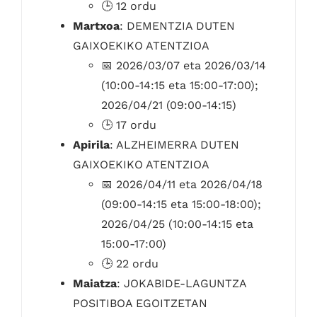
🕒 12 ordu
Martxoa
: DEMENTZIA DUTEN
GAIXOEKIKO ATENTZIOA
📅 2026/03/07 eta 2026/03/14
(10:00-14:15 eta 15:00-17:00);
2026/04/21 (09:00-14:15)
🕒 17 ordu
Apirila
: ALZHEIMERRA DUTEN
GAIXOEKIKO ATENTZIOA
📅 2026/04/11 eta 2026/04/18
(09:00-14:15 eta 15:00-18:00);
2026/04/25 (10:00-14:15 eta
15:00-17:00)
🕒 22 ordu
Maiatza
: JOKABIDE-LAGUNTZA
POSITIBOA EGOITZETAN