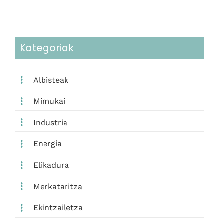
Kategoriak
Albisteak
Mimukai
Industria
Energía
Elikadura
Merkataritza
Ekintzailetza