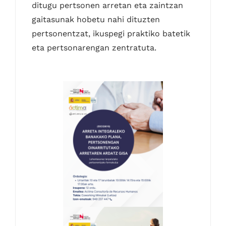
ditugu pertsonen arretan eta zaintzan
gaitasunak hobetu nahi dituzten
pertsonentzat, ikuspegi praktiko batetik
eta pertsonarengan zentratuta.