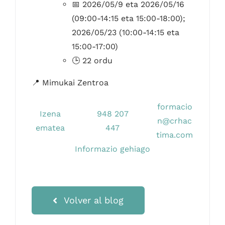
📅 2026/05/9 eta 2026/05/16
(09:00-14:15 eta 15:00-18:00);
2026/05/23 (10:00-14:15 eta
15:00-17:00)
🕒 22 ordu
📍 Mimukai Zentroa
formacio
Izena
948 207
n@crhac
ematea
447
tima.com
Informazio gehiago
Volver al blog