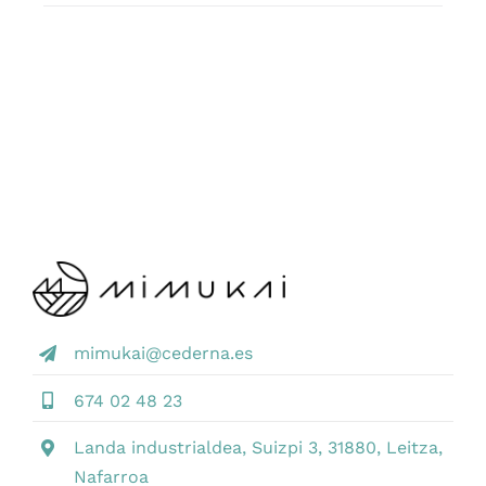
mimukai@cederna.es
674 02 48 23
Landa industrialdea, Suizpi 3, 31880, Leitza,
Nafarroa