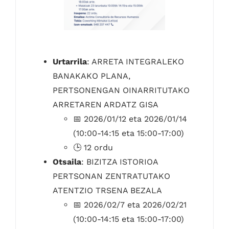
Urtarrila
: ARRETA INTEGRALEKO
BANAKAKO PLANA,
PERTSONENGAN OINARRITUTAKO
ARRETAREN ARDATZ GISA
📅 2026/01/12 eta 2026/01/14
(10:00-14:15 eta 15:00-17:00)
🕒 12 ordu
Otsaila
: BIZITZA ISTORIOA
PERTSONAN ZENTRATUTAKO
ATENTZIO TRSENA BEZALA
📅 2026/02/7 eta 2026/02/21
(10:00-14:15 eta 15:00-17:00)