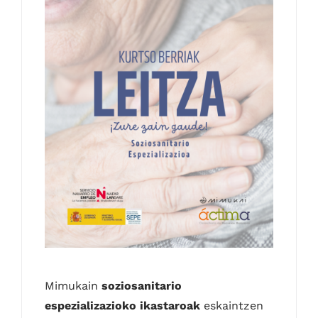
Kontaktua
Euskara
Mimukain
soziosanitario
espezializazioko ikastaroak
eskaintzen