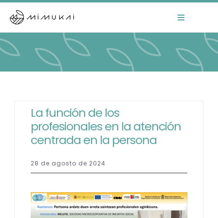
Skip
to
Toggle
Navigation
content
Home
Mimukai
El Centro
La función de los
profesionales en la atención
La Comunidad
centrada en la persona
Áreas de Trabajo
28 de agosto de 2024
Actualidad