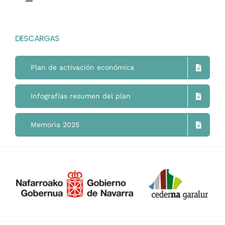
Toggle
Navigation
Home
DESCARGAS
Mimukai
Plan de activación económica
El Centro
Infografías resumen del plan
La Comunidad
Memoria 2025
Áreas de Trabajo
Actualidad
Contacto