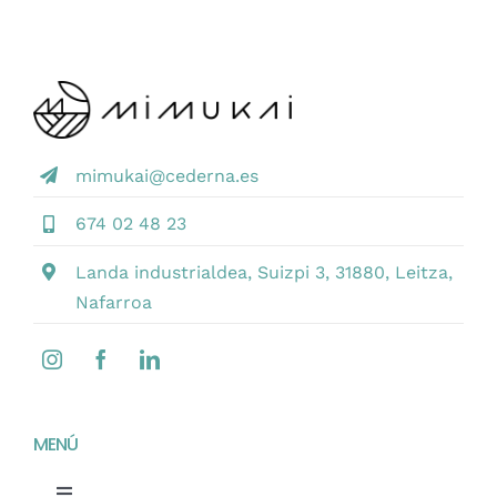
mimukai@cederna.es
674 02 48 23
Landa industrialdea, Suizpi 3, 31880, Leitza,
Nafarroa
MENÚ