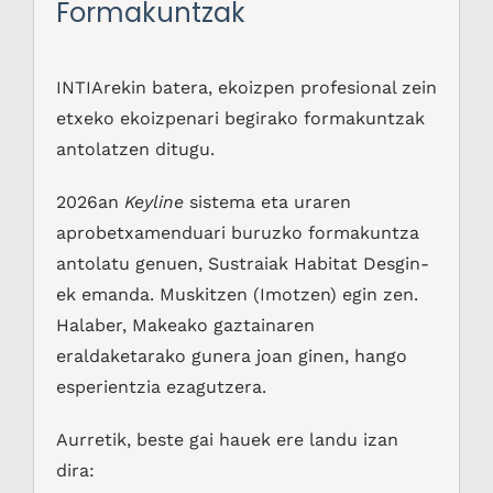
Formakuntzak
INTIArekin batera, ekoizpen profesional zein
etxeko ekoizpenari begirako formakuntzak
antolatzen ditugu.
2026an
Keyline
sistema eta uraren
aprobetxamenduari buruzko formakuntza
antolatu genuen, Sustraiak Habitat Desgin-
ek emanda. Muskitzen (Imotzen) egin zen.
Halaber, Makeako gaztainaren
eraldaketarako gunera joan ginen, hango
esperientzia ezagutzera.
Aurretik, beste gai hauek ere landu izan
dira: