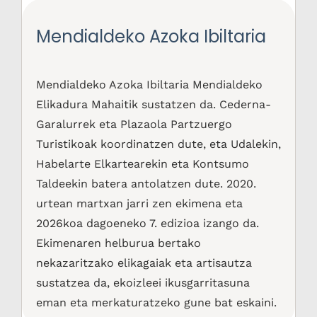
Mendialdeko Azoka Ibiltaria
Mendialdeko Azoka Ibiltaria Mendialdeko
Elikadura Mahaitik sustatzen da. Cederna-
Garalurrek eta Plazaola Partzuergo
Turistikoak koordinatzen dute, eta Udalekin,
Habelarte Elkartearekin eta Kontsumo
Taldeekin batera antolatzen dute. 2020.
urtean martxan jarri zen ekimena eta
2026koa dagoeneko 7. edizioa izango da.
Ekimenaren helburua bertako
nekazaritzako elikagaiak eta artisautza
sustatzea da, ekoizleei ikusgarritasuna
eman eta merkaturatzeko gune bat eskaini.