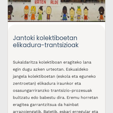
Jantoki kolektiboetan
elikadura-trantsizioak
Sukaldaritza kolektiboan eragiteko lana
egin dugu azken urteotan. Eskualdeko
jangela kolektiboetan (eskola eta eguneko
zentroetan) elikadura iraunkor eta
osasungarriranzko trantsizio-prozesuak
bultzatu edo babestu dira. Eremu horretan
eragitea garrantzitsua da hainbat
arrazoiengatik. Batetik, eskari erregular eta