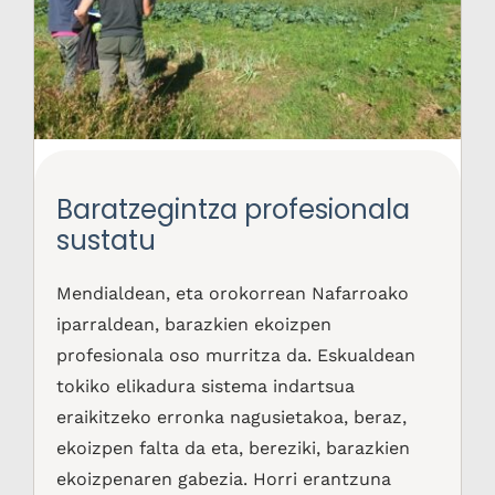
Baratzegintza profesionala
sustatu
Mendialdean, eta orokorrean Nafarroako
iparraldean, barazkien ekoizpen
profesionala oso murritza da. Eskualdean
tokiko elikadura sistema indartsua
eraikitzeko erronka nagusietakoa, beraz,
ekoizpen falta da eta, bereziki, barazkien
ekoizpenaren gabezia. Horri erantzuna