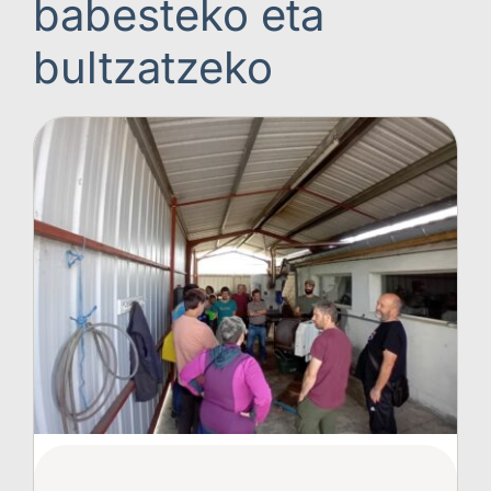
babesteko eta
bultzatzeko