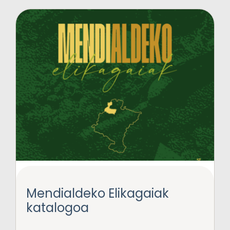
Mendialdeko Elikagaiak
katalogoa