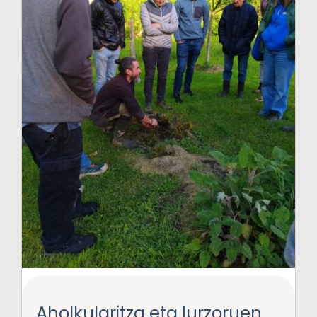
Aholkularitza eta lurzoruen