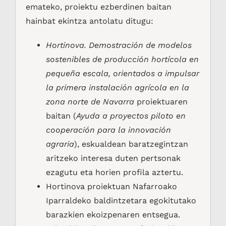
emateko, proiektu ezberdinen baitan
hainbat ekintza antolatu ditugu:
Hortinova. Demostración de modelos
sostenibles de producción hortícola en
pequeña escala, orientados a impulsar
la primera instalación agrícola en la
zona norte de Navarra
proiektuaren
baitan (
Ayuda a proyectos piloto en
cooperación para la innovación
agraria
), eskualdean baratzegintzan
aritzeko interesa duten pertsonak
ezagutu eta horien profila aztertu.
Hortinova proiektuan Nafarroako
Iparraldeko baldintzetara egokitutako
barazkien ekoizpenaren entsegua.