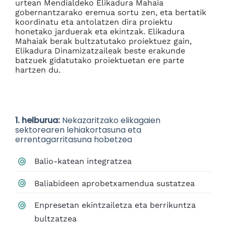
urtean Mendialdeko Elikadura Mahaia
gobernantzarako eremua sortu zen, eta bertatik
koordinatu eta antolatzen dira proiektu
honetako jarduerak eta ekintzak. Elikadura
Mahaiak berak bultzatutako proiektuez gain,
Elikadura Dinamizatzaileak beste erakunde
batzuek gidatutako proiektuetan ere parte
hartzen du.
1. helburua:
Nekazaritzako elikagaien
sektorearen lehiakortasuna eta
errentagarritasuna hobetzea
Balio-katean integratzea
Baliabideen aprobetxamendua sustatzea
Enpresetan ekintzailetza eta berrikuntza
bultzatzea