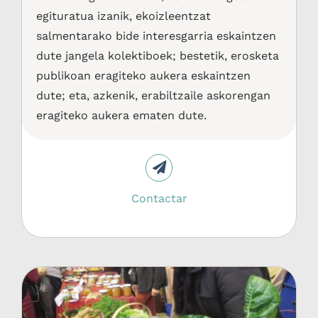
egituratua izanik, ekoizleentzat
salmentarako bide interesgarria eskaintzen
dute jangela kolektiboek; bestetik, erosketa
publikoan eragiteko aukera eskaintzen
dute; eta, azkenik, erabiltzaile askorengan
eragiteko aukera ematen dute.
Contactar