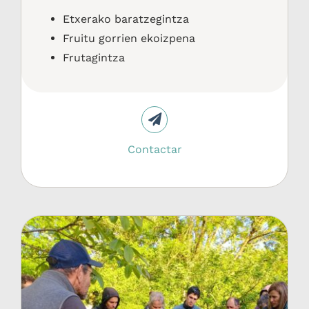
Etxerako baratzegintza
Fruitu gorrien ekoizpena
Frutagintza
Contactar