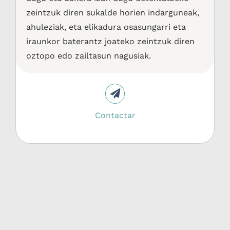
zeintzuk diren sukalde horien indarguneak,
ahuleziak, eta elikadura osasungarri eta
iraunkor baterantz joateko zeintzuk diren
oztopo edo zailtasun nagusiak.
Contactar