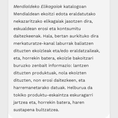
Mendialdeko Elikagaiak
katalogoan
Mendialdean ekoitzi edota eraldatutako
nekazaritzako elikagaiak jasotzen dira,
eskualdean erosi eta kontsumitu
daitezkeenak. Hala, bertan aurkituko dira
merkaturatze-kanal laburrak baliatzen
dituzten ekoizleak eta/edo eraldatzaileak,
eta, horrekin batera, ekoizle bakoitzari
buruzko zenbait informazio: lantzen
dituzten produktuak, nola ekoizten
dituzten, non erosi daitezkeen, eta
harremanetarako datuak. Helburua da
tokiko produktu-eskaintza eskuragarri
jartzea eta, horrekin batera, haren
sustapena bultzatzea.