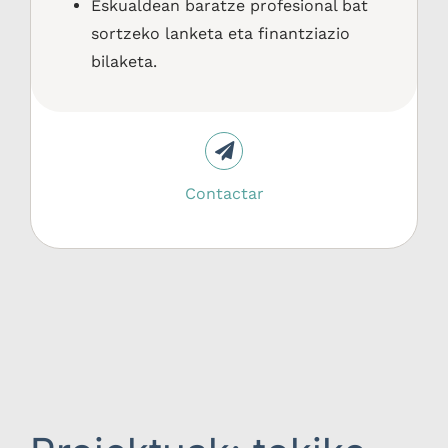
Eskualdean baratze profesional bat
sortzeko lanketa eta finantziazio
bilaketa.
Contactar