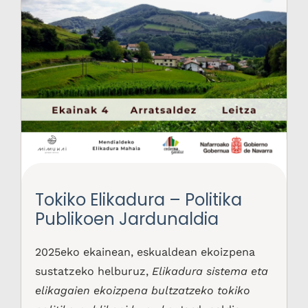
Tokiko Elikadura – Politika
Publikoen Jardunaldia
2025eko ekainean, eskualdean ekoizpena
sustatzeko helburuz,
Elikadura sistema eta
elikagaien ekoizpena bultzatzeko tokiko