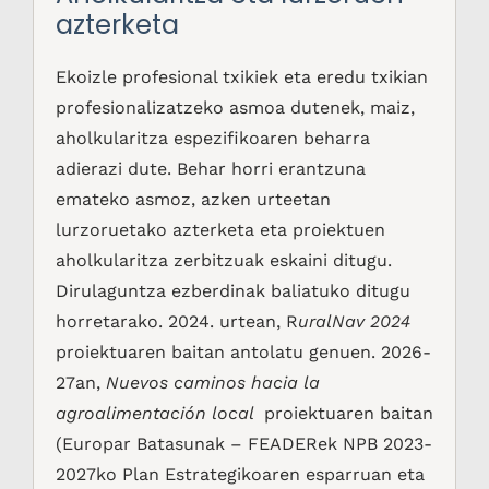
azterketa
Ekoizle profesional txikiek eta eredu txikian
profesionalizatzeko asmoa dutenek, maiz,
aholkularitza espezifikoaren beharra
adierazi dute. Behar horri erantzuna
emateko asmoz, azken urteetan
lurzoruetako azterketa eta proiektuen
aholkularitza zerbitzuak eskaini ditugu.
Dirulaguntza ezberdinak baliatuko ditugu
horretarako. 2024. urtean, R
uralNav 2024
proiektuaren baitan antolatu genuen. 2026-
27an,
Nuevos caminos hacia la
agroalimentación local
proiektuaren baitan
(Europar Batasunak – FEADERek NPB 2023-
2027ko Plan Estrategikoaren esparruan eta