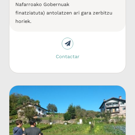
Nafarroako Gobernuak
finatziatuta) antolatzen ari gara zerbitzu
horiek.
Contactar