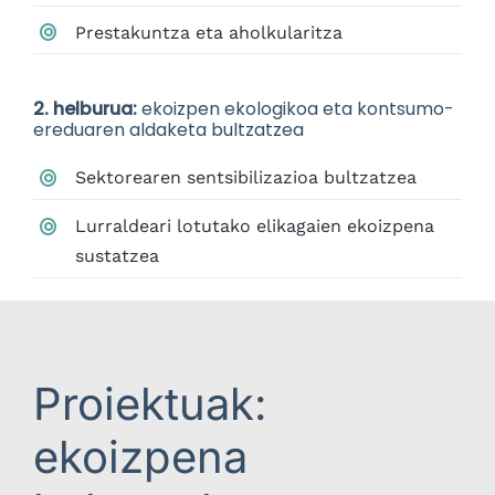
Prestakuntza eta aholkularitza
2. helburua:
ekoizpen ekologikoa eta kontsumo-
ereduaren aldaketa bultzatzea
Sektorearen sentsibilizazioa bultzatzea
Lurraldeari lotutako elikagaien ekoizpena
sustatzea
Proiektuak:
ekoizpena