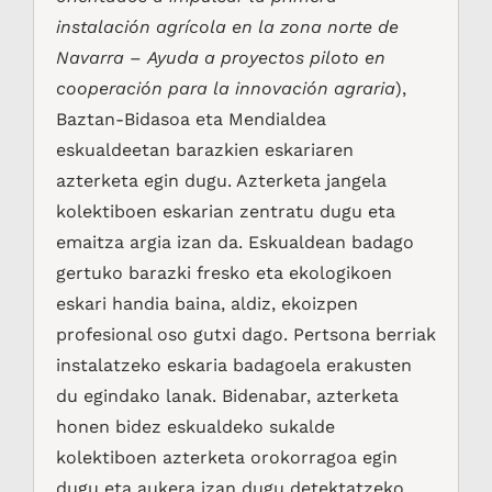
instalación agrícola en la zona norte de
Navarra
–
Ayuda a proyectos piloto en
cooperación para la innovación agraria
),
Baztan-Bidasoa eta Mendialdea
eskualdeetan barazkien eskariaren
azterketa egin dugu. Azterketa jangela
kolektiboen eskarian zentratu dugu eta
emaitza argia izan da. Eskualdean badago
gertuko barazki fresko eta ekologikoen
eskari handia baina, aldiz, ekoizpen
profesional oso gutxi dago. Pertsona berriak
instalatzeko eskaria badagoela erakusten
du egindako lanak. Bidenabar, azterketa
honen bidez eskualdeko sukalde
kolektiboen azterketa orokorragoa egin
dugu eta aukera izan dugu detektatzeko