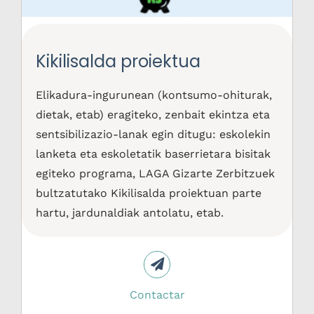
Kikilisalda proiektua
Elikadura-ingurunean (kontsumo-ohiturak,
dietak, etab) eragiteko, zenbait ekintza eta
sentsibilizazio-lanak egin ditugu: eskolekin
lanketa eta eskoletatik baserrietara bisitak
egiteko programa, LAGA Gizarte Zerbitzuek
bultzatutako Kikilisalda proiektuan parte
hartu, jardunaldiak antolatu, etab.
Contactar