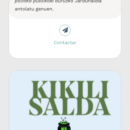
politika publikoei buruzko
Jardunaldia
antolatu genuen.
Contactar