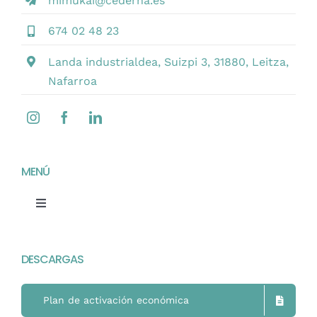
mimukai@cederna.es
Contacto
674 02 48 23
Castellano
Landa industrialdea, Suizpi 3, 31880, Leitza,
Nafarroa
MENÚ
Toggle
Navigation
Home
DESCARGAS
Mimukai
Plan de activación económica