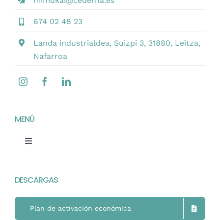
mimukai@cederna.es
Contacto
674 02 48 23
Castellano
Landa industrialdea, Suizpi 3, 31880, Leitza,
Nafarroa
MENÚ
Toggle
Navigation
Home
DESCARGAS
Mimukai
Plan de activación económica