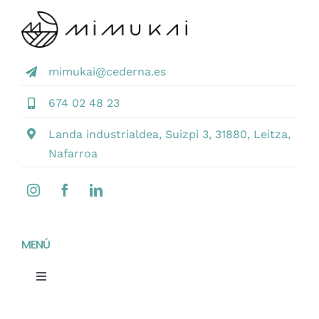
mimukai@cederna.es
674 02 48 23
Landa industrialdea, Suizpi 3, 31880, Leitza,
Nafarroa
MENÚ
Toggle
Navigation
Home