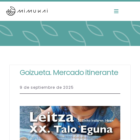
Skip
to
Toggle
Navigation
content
Home
Mimukai
El Centro
Goizueta. Mercado itinerante
La Comunidad
9 de septiembre de 2025
Áreas de Trabajo
Actualidad