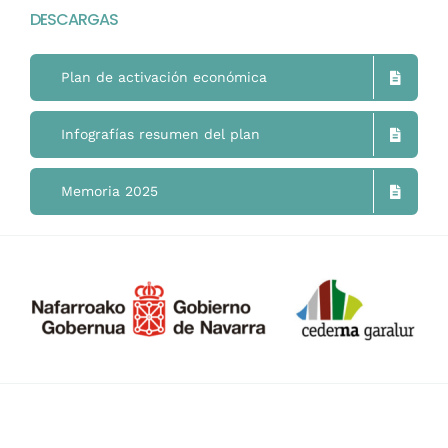
DESCARGAS
Mimukai
Plan de activación económica
El Centro
Infografías resumen del plan
La Comunidad
Memoria 2025
Áreas de Trabajo
Actualidad
Contacto