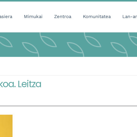
asiera
Mimukai
Zentroa
Komunitatea
Lan-ar
koa. Leitza