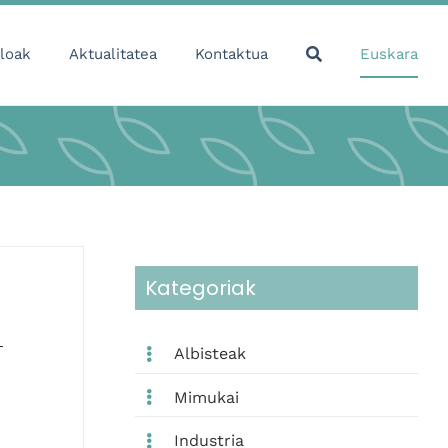
loak
Aktualitatea
Kontaktua
Euskara
Kategoriak
Albisteak
Mimukai
Industria