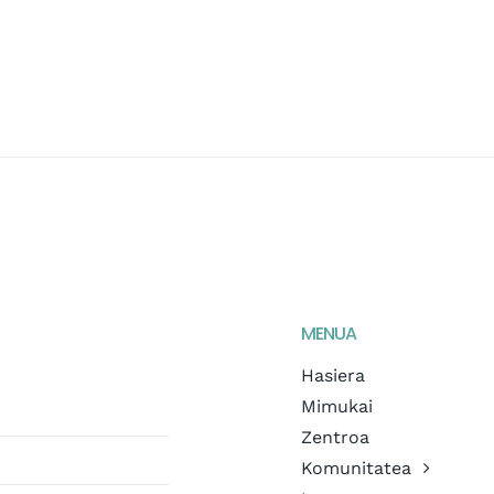
MENUA
Hasiera
Mimukai
Zentroa
Komunitatea