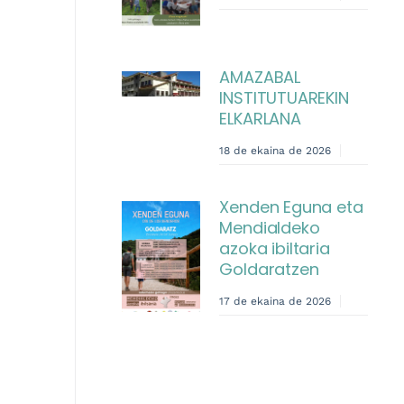
AMAZABAL
INSTITUTUAREKIN
ELKARLANA
18 de ekaina de 2026
Xenden Eguna eta
Mendialdeko
azoka ibiltaria
Goldaratzen
17 de ekaina de 2026