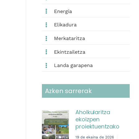
Energía
Elikadura
Merkataritza
Ekintzailetza
Landa garapena
Azken sarrerak
Aholkularitza
ekoizpen
proiektuentzako
19 de ekaina de 2026