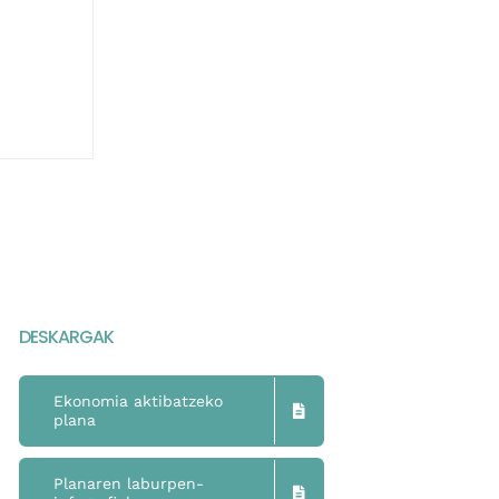
DESKARGAK
Ekonomia aktibatzeko
plana
Planaren laburpen-