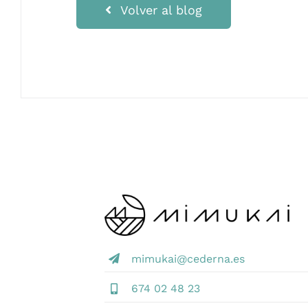
Volver al blog
mimukai@cederna.es
674 02 48 23