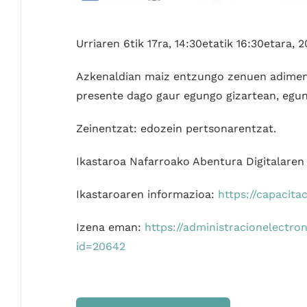
Urriaren 6tik 17ra, 14:30etatik 16:30etara,
Azkenaldian maiz entzungo zenuen adimen ar
presente dago gaur egungo gizartean, egun
Zeinentzat: edozein pertsonarentzat.
Ikastaroa Nafarroako Abentura Digitalaren
Ikastaroaren informazioa:
https://capacita
Izena eman:
https://administracionelectro
id=20642