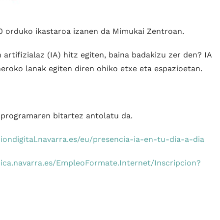
 20 orduko ikastaroa izanen da Mimukai Zentroan.
tifizialaz (IA) hitz egiten, baina badakizu zer den? IA
eroko lanak egiten diren ohiko etxe eta espazioetan.
 programaren bitartez antolatu da.
ciondigital.navarra.es/eu/presencia-ia-en-tu-dia-a-dia
nica.navarra.es/EmpleoFormate.Internet/Inscripcion?